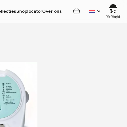
Cart
llecties
Shoplocator
Over ons