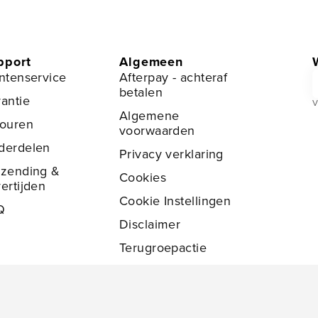
pport
Algemeen
E
ntenservice
Afterpay - achteraf
betalen
antie
V
Algemene
touren
voorwaarden
derdelen
Privacy verklaring
rzending &
Cookies
ertijden
Cookie Instellingen
Q
Disclaimer
Terugroepactie
Namaakproducten