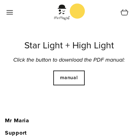
Ga naar de inhoud
Cart
Home
Star Light + High Light
Shop
Support
Click the button to download the PDF manual:
Collecties
manual
Shoplocator
Over ons
Nederlands
Mr Maria
Home
Support