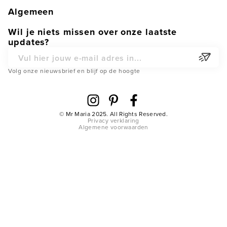
Shop
Klantenservice
Algemeen
Contact
Garantie
Afterpay - achteraf betalen
Wil je niets missen over onze laatste
Become a Dealer
updates?
Retouren
Algemene voorwaarden
Partner Webshop
Onderdelen
E-mail adres
Privacy verklaring
Volg onze nieuwsbrief en blijf op de hoogte
Verzending & Levertijden
Cookies
FAQ
Cookie Instellingen
Disclaimer
© Mr Maria 2025. All Rights Reserved.
Privacy verklaring
Terugroepactie
Algemene voorwaarden
Namaakproducten