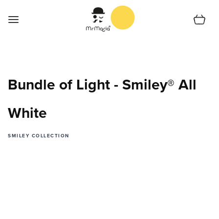
Zum Inhalt springen
Cart
Startseite
Shop
Bundle of Light - Smiley® All
Support
White
Collections
Shoplocator
SMILEY COLLECTION
Über Uns
Deutsch