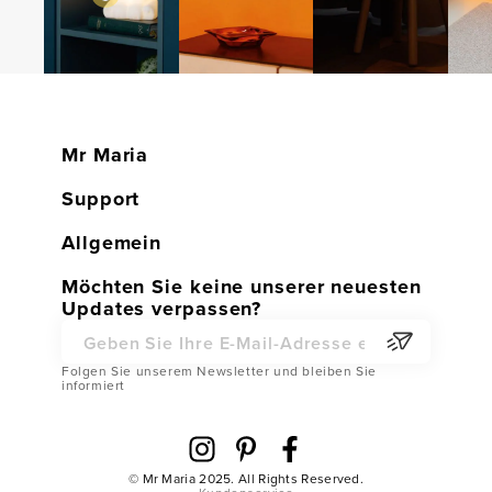
Mr Maria
Home
Support
Shop
Kundenservice
Allgemein
Contact
Widerruf & Garantie
Gefälschte Produkte
Möchten Sie keine unserer neuesten
Become a Dealer
Updates verpassen?
Versandkosten & Lieferzeiten
Händler werden
Partner Webshop
Ersatzteile
E-Mailadresse
Partner Webshop
Folgen Sie unserem Newsletter und bleiben Sie
FAQ
informiert
Datenschutz
AGB
Cookie-Hinweis
Abrufen
© Mr Maria 2025. All Rights Reserved.